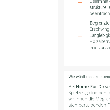
Delaminati
strukturell
beeinträch
Begrenzte
Erschwingl
Langlebigk
Holzaltern
eine vorze
Wie wählt man eine benu
Bei
Home For Drea
Spielzeug eine pers
wir Ihnen die Möglic
atemberaubenden Far