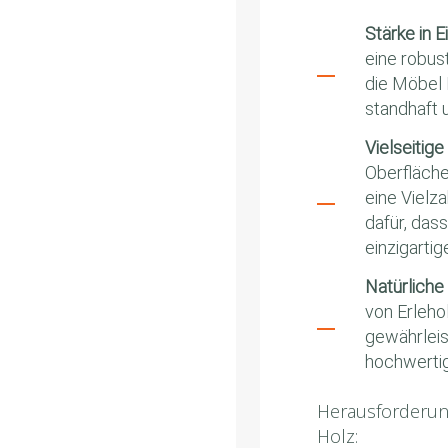
Stärke in E
eine robus
die Möbel 
standhaft 
Vielseitige
Oberfläche
eine Vielz
dafür, das
einzigartig
Natürliche
von Erleho
gewährleist
hochwertig
Herausforderun
Holz: