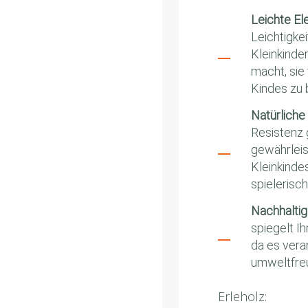
Leichte El
Leichtigkei
Kleinkinde
macht, sie
Kindes zu
Natürliche 
Resistenz
gewährleis
Kleinkindes
spielerisc
Nachhaltig
spiegelt I
da es vera
umweltfreu
Erleholz: