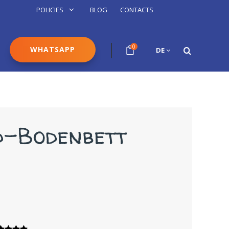
POLICIES
BLOG
CONTACTS
0
WHATSAPP
DE
d-Bodenbett