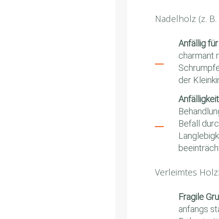
Nadelholz (z. B. 
Anfällig f
charmant r
Schrumpfen
der Kleink
Anfälligkei
Behandlung
Befall dur
Langlebigke
beeinträch
Verleimtes Holz
Fragile Gr
anfangs sta