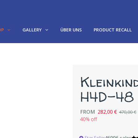
OP
GALLERY
ÜBER UNS
PRODUCT RECALL
Kleinkin
H4D-48
FROM
282,00 €
470,00 €
40% off
46996 sales
Star Seller